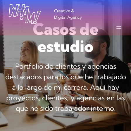
Creative &
Digital Agency
Casos de
estudio
Portfolio de clientes y agencias
destacados para los que he trabajado
a lo largo de mi carrera. Aquí hay
proyectos, clientes, y agencias en las
que he sido trabajador interno.